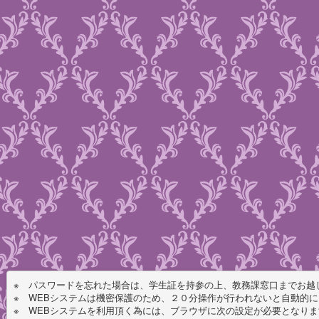
※　パスワードを忘れた場合は、学生証を持参の上、教務課窓口までお越し
※　WEBシステムは機密保護のため、２０分操作が行われないと自動的に
※　WEBシステムを利用頂く為には、ブラウザに次の設定が必要となりま